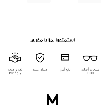
استمتعوا بمزايا مغربي
منتجات أصلية
دفع آمن
ضمان ممتد
ثقة واضحة
100٪
منذ 1927