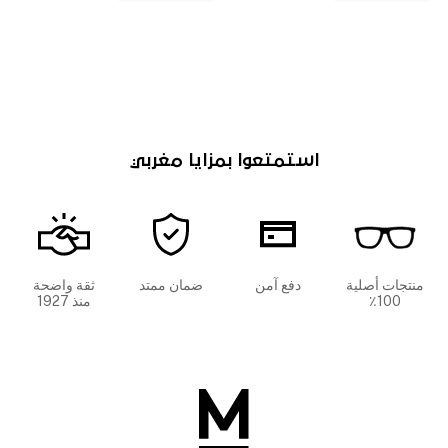
استمتعوا بمزايا مغربي
منتجات أصلية
دفع آمن
ضمان ممتد
ثقة واضحة
100٪
منذ 1927