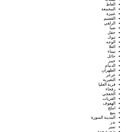
الغاط
المجمعة
عنيزة
القصيم
الزلفي
ضبا
حقل
تبوك
الوجه
العلا
تيماء
حائل
خيبر
الدمام
الظهران
عرعر
النعيرية
قرية العليا
رفحاء
الخفجي
القريات
الهفوف
املج
ينبع
المدينة المنورة
بدر
تمير
شعيبة جدة