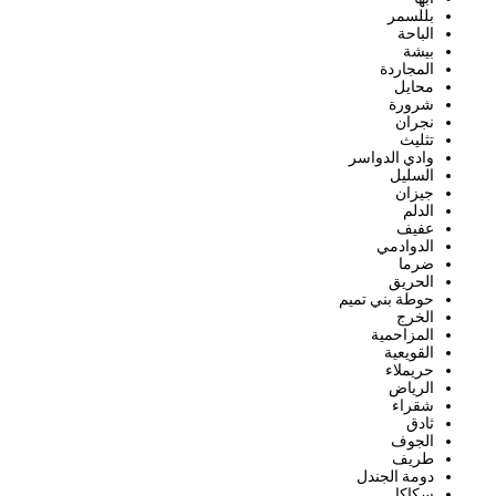
بللسمر
الباحة
بيشة
المجاردة
محايل
شرورة
نجران
تثليث
وادي الدواسر
السليل
جيزان
الدلم
عفيف
الدوادمي
ضرما
الحريق
حوطة بني تميم
الخرج
المزاحمية
القويعية
حريملاء
الرياض
شقراء
ثادق
الجوف
طريف
دومة الجندل
سكاكا