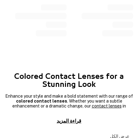
Colored Contact Lenses for a
Stunning Look
Enhance your style and make a bold statement with our range of
colored contact lenses
. Whether you want a subtle
enhancement or a dramatic change, our
contact lenses
in
natural colors offer a comfortable, and stylish way to transform
your eyes. From everyday shades to vibrant hues, our
colored
قراءة المزيد
lenses
collection lets you explore endless possibilities.
Looking for the perfect fit? Our collection
is designed to provide
exceptional comfort, clarity, and UV protection, making them
عرض الكل