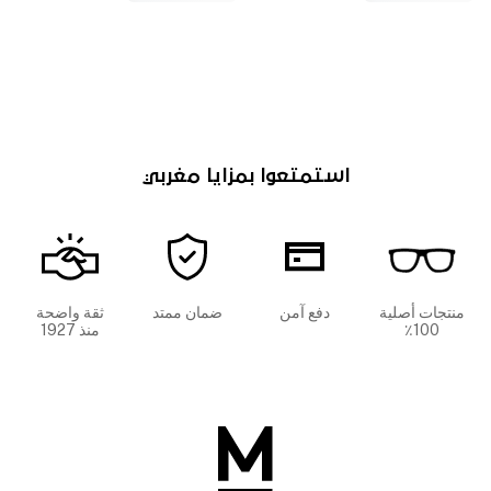
استمتعوا بمزايا مغربي
منتجات أصلية
دفع آمن
ضمان ممتد
ثقة واضحة
100٪
منذ 1927