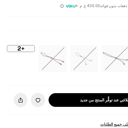
435.00
ج. م
+2
لاغي عند توفُّر المنتج من جديد
ى جميع الطلبات