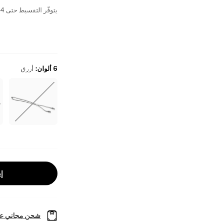
يتوفّر التقسيط حتى 4 دفعات بدون فوائد
6 ألوان
:
أزرق
إب
شحن مجاني عل