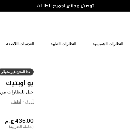
توصيل مجاني لجميع الطلبات
النظارات الشمسية
النظارات الطبية
العدسات اللاصقة
هذا المنتج غير متوفّر
يو أوبتيك
حبل للنظارات من ا
أزرق
-
أطفال
435.00
ج. م
(شاملة الضريبة)