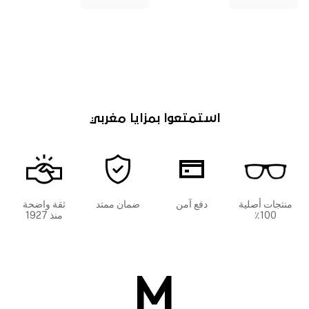
استمتعوا بمزايا مغربي
منتجات أصلية
دفع آمن
ضمان ممتد
ثقة واضحة
100٪
منذ 1927