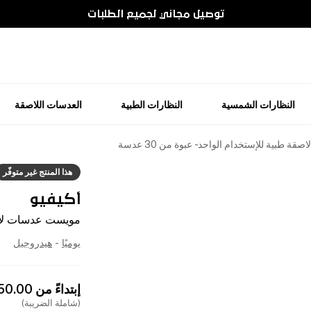
توصيل مجاني لجميع الطلبات
النظارات الشمسية
النظارات الطبية
العدسات اللاصقة
طبية للإستخدام الواحد - عبوة من 30 عدسة
هذا المنتج غير متوفّر
أكيفيو
مويست عدسات لاصقة ط
يوميًا
-
هيدروجيل
إبتداءً من
650.00
(شاملة الضريبة)