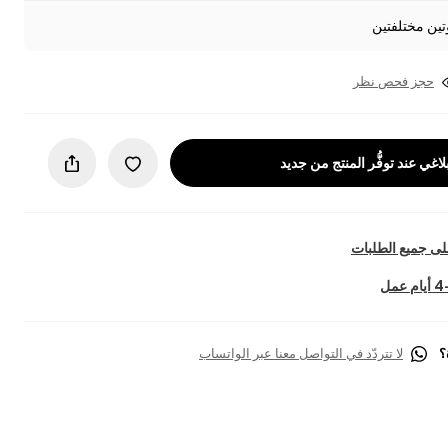
تين مختلفتين
حجز فحص نظر
لاغي عند توفُّر المنتج من جديد
ى جميع الطلبات
؟
لا تتردّد في التواصل معنا عبر الواتساب