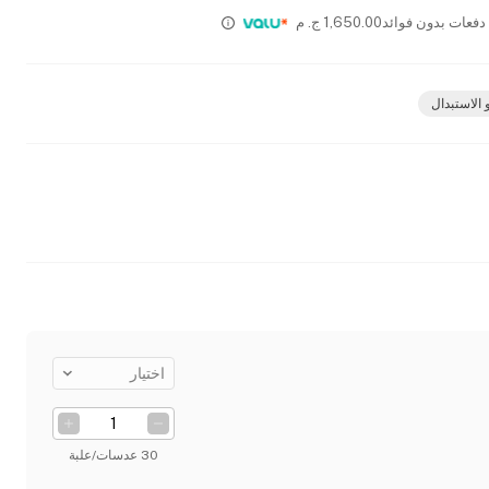
1,650.00
ج. م
 الاستبدال
اختيار
30 عدسات/علبة