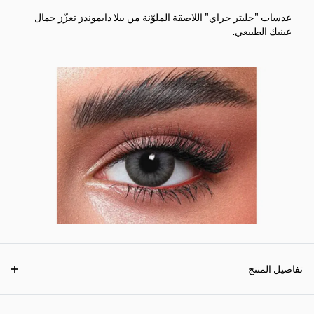
عدسات "جليتر جراي" اللاصقة الملوّنة من بيلا دايموندز تعزّز جمال
عينيك الطبيعي.
تفاصيل المنتج