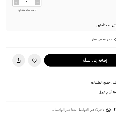
2 عدسات/علبة
تين مختلفتين
حجز فحص نظر
إضافة إلى السلّة
ى جميع الطلبات
؟
لا تتردّد في التواصل معنا عبر الواتساب