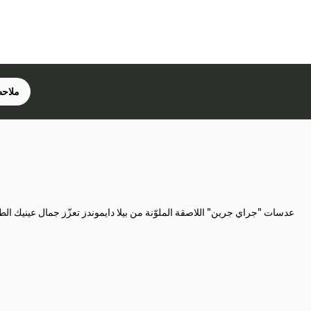
ملاحظ
عدسات "جراي جرين" اللاصقة الملوّنة من بيلا دايموندز تعزّز جمال عينيك الط