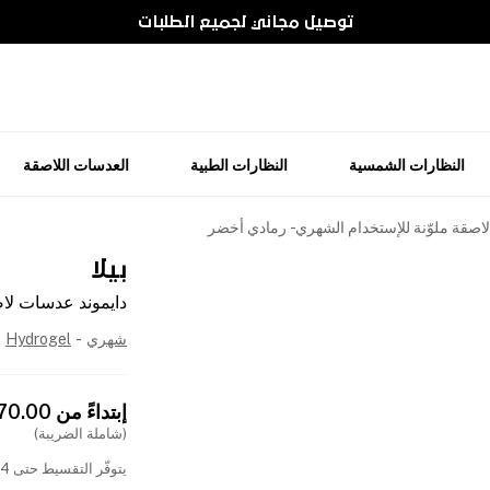
توصيل مجاني لجميع الطلبات
النظارات الشمسية
النظارات الطبية
العدسات اللاصقة
اصقة ملوّنة للإستخدام الشهري - رمادي أخضر
بيلا
دايموند عدسات لاص
شهري
-
Hydrogel
إبتداءً من
570.00
(شاملة الضريبة)
يتوفّر التقسيط حتى 4 دفعات بدون فوائد