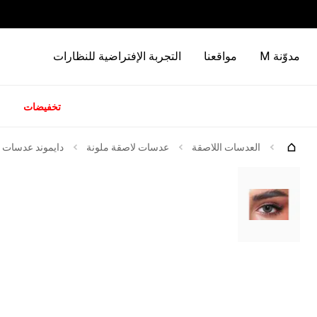
مدوّنة M
مواقعنا
التجربة الإفتراضية للنظارات
تخفيضات
كات
العدسات اللاصقة
عدسات لاصقة ملونة
دايموند عدسات ل