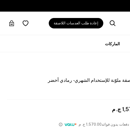
إعادة طلب العدسات اللاصقة
الماركات
قة ملوّنة للإستخدام الشهري - رمادي أخضر
1,
ج. م
1,570.00
ج. م