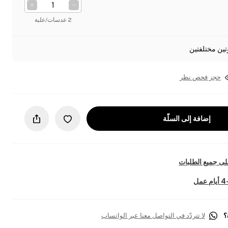
2 عدسات/علبة
تين مختلفتين
حجز فحص نظر
إضافة إلى السلّة
ى جميع الطلبات
؟
لا تتردّد في التواصل معنا عبر الواتساب