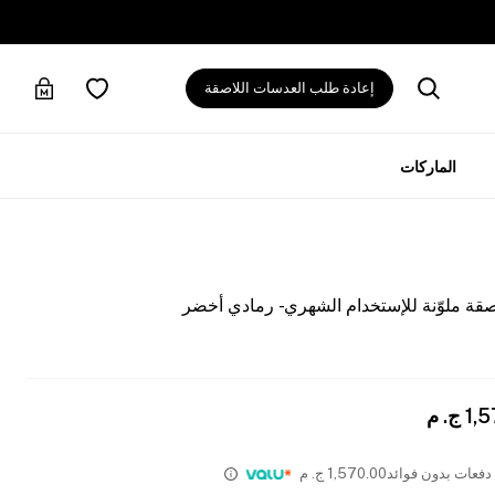
إعادة طلب العدسات اللاصقة
الماركات
قة ملوّنة للإستخدام الشهري - رمادي أخضر
1,
ج. م
1,570.00
ج. م