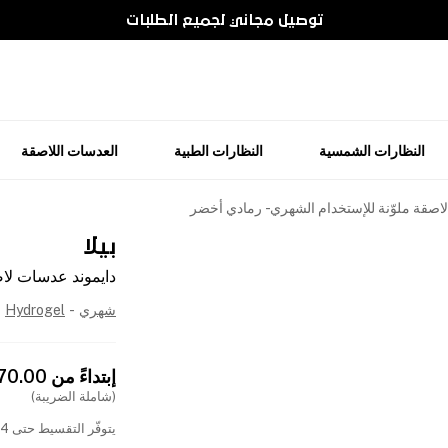
توصيل مجاني لجميع الطلبات
النظارات الشمسية
النظارات الطبية
العدسات اللاصقة
اصقة ملوّنة للإستخدام الشهري - رمادي أخضر
بيلا
دايموند عدسات لاص
شهري
-
Hydrogel
إبتداءً من
570.00
(شاملة الضريبة)
يتوفّر التقسيط حتى 4 دفعات بدون فوائد