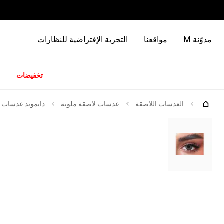
مدوّنة M
مواقعنا
التجربة الإفتراضية للنظارات
تخفيضات
كات
العدسات اللاصقة
عدسات لاصقة ملونة
دايموند عدسات ل