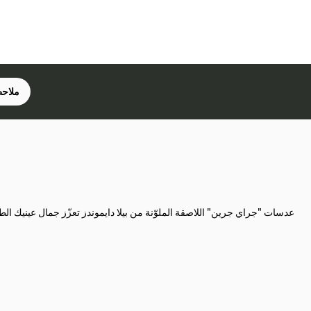
ملاحظ
عدسات "جراي جرين" اللاصقة الملوّنة من بيلا دايموندز تعزّز جمال عينيك الط