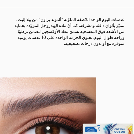
عدسات اليوم الواحد اللاصقة الملوّنة "ألموند براون" من بيلا إليت،
تتميّز بألوان دافئة ومشرقة. كما أنّ مادة الهيدروجل المزوّدة بحماية
من الأشعة فوق البنفسجية تسمح بنفاذ الأوكسجين لتضمن ترطيبًا
وراحة طوال اليوم. تحتوي الحزمة الواحدة على 10 عدسات يومية
متوفرة مع أو بدون درجات تصحيحية.