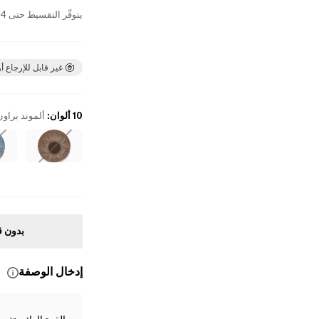
يتوفّر التقسيط حتى 4 دفعات بدون فوائد
غير قابل للإرجاع أو
10 ألوان
:
ألموند براون
بدون ق
إدخال الوصفة