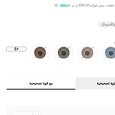
290.00
ج. م
 الاستبدال
+5
وة تصحيحية
مع قوة تصحيحية