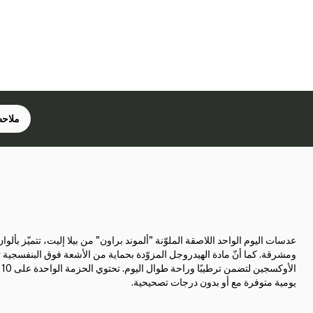
ملاحظ
عدسات اليوم الواحد اللاصقة الملوّنة "ألموند براون" من بيلا إليت، تتميّز بألوان
ومشرقة. كما أنّ مادة الهيدروجل المزوّدة بحماية من الأشعة فوق البنفسجية 
الأو
يومية متوفرة مع أو بدون درجات تصحيحية.