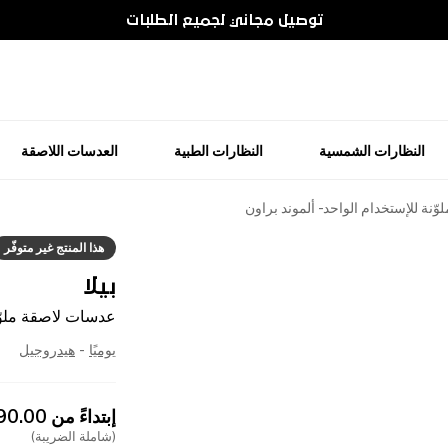
توصيل مجاني لجميع الطلبات
النظارات الشمسية
النظارات الطبية
العدسات اللاصقة
نة للإستخدام الواحد - ألموند براون
هذا المنتج غير متوفّر
بيلا
عدسات لاصقة ملوّنة
يوميًا
-
هيدروجيل
إبتداءً من
90.00
(شاملة الضريبة)