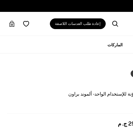
إعادة طلب العدسات اللاصقة
الماركات
 للإستخدام الواحد - ألموند براون
2
ج. م