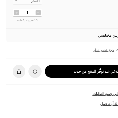
اختيار
10 عدسات/علبة
تين مختلفتين
حجز فحص نظر
لاغي عند توفُّر المنتج من جديد
ى جميع الطلبات