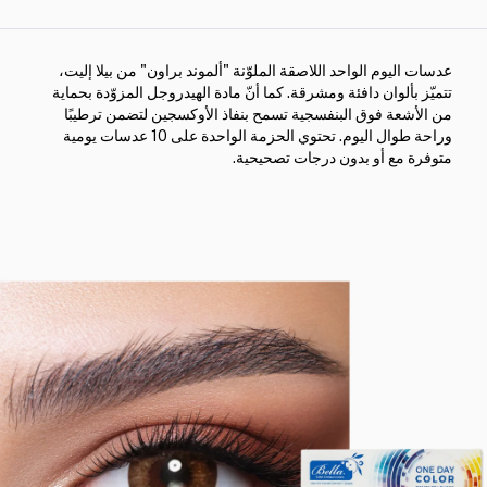
عدسات اليوم الواحد اللاصقة الملوّنة "ألموند براون" من بيلا إليت،
تتميّز بألوان دافئة ومشرقة. كما أنّ مادة الهيدروجل المزوّدة بحماية
من الأشعة فوق البنفسجية تسمح بنفاذ الأوكسجين لتضمن ترطيبًا
وراحة طوال اليوم. تحتوي الحزمة الواحدة على 10 عدسات يومية
متوفرة مع أو بدون درجات تصحيحية.