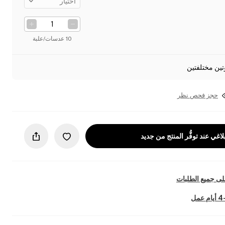
اختيار
10 عدسات/علبة
تين مختلفتين
حجز فحص نظر
لاغي عند توفُّر المنتج من جديد
ى جميع الطلبات