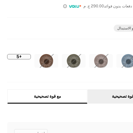
290.00
ج. م
 الاستبدال
+5
وة تصحيحية
مع قوة تصحيحية