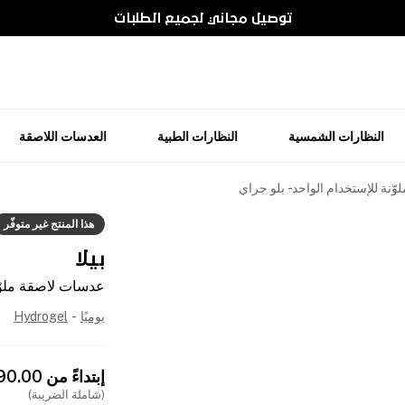
توصيل مجاني لجميع الطلبات
النظارات الشمسية
النظارات الطبية
العدسات اللاصقة
نة للإستخدام الواحد - بلو جراي
هذا المنتج غير متوفّر
بيلا
عدسات لاصقة ملوّنة
يوميًا
-
Hydrogel
إبتداءً من
90.00
(شاملة الضريبة)