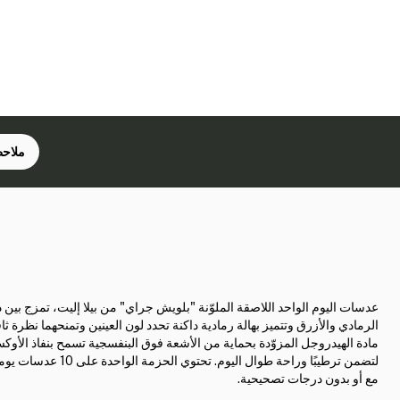
ملاحظ
عدسات اليوم الواحد اللاصقة الملوّنة "بلويش جراي" من بيلا إليت، تمزج بين
الرمادي والأزرق وتتميز بهالة رمادية داكنة تحدد لون العينين وتمنحهما نظرة ثاقب
مادة الهيدروجل المزوّدة بحماية من الأشعة فوق البنفسجية تسمح بنفاذ الأوك
لتضمن ترطيبًا وراحة طوال اليوم. تحتوي الحز
مع أو بدون درجات تصحيحية.