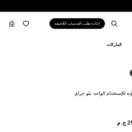
إعادة طلب العدسات اللاصقة
الماركات
 للإستخدام الواحد - بلو جراي
2
ج. م