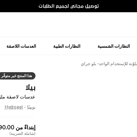
توصيل مجاني لجميع الطلبات
النظارات الشمسية
النظارات الطبية
العدسات اللاصقة
نة للإستخدام الواحد - بلو جراي
هذا المنتج غير متوفّر
بيلا
عدسات لاصقة ملوّنة
يوميًا
-
Hydrogel
إبتداءً من
90.00
(شاملة الضريبة)