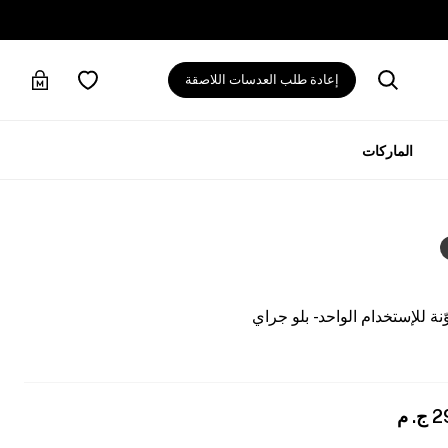
إعادة طلب العدسات اللاصقة
الماركات
 للإستخدام الواحد - بلو جراي
2
ج. م