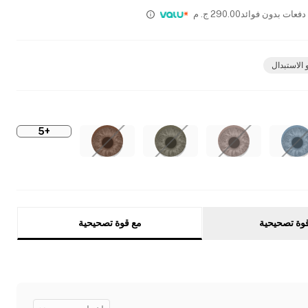
290.00
ج. م
 الاستبدال
+5
وة تصحيحية
مع قوة تصحيحية