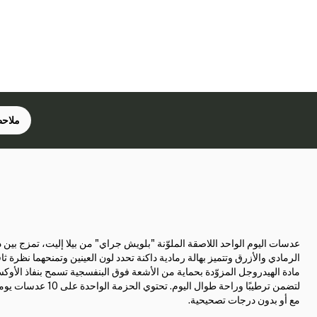
ملاحظ
عدسات اليوم الواحد اللاصقة الملوّنة "بلويش جراي" من بيلا إليت، تمزج بين
الرمادي والأزرق وتتميز بهالة رمادية داكنة تحدد لون العينين وتمنحهما نظرة ثاقب
مادة الهيدروجل المزوّدة بحماية من الأشعة فوق البنفسجية تسمح بنفاذ الأوك
لتضمن ترطيبًا وراحة طوال اليوم. تحتوي الحز
مع أو بدون درجات تصحيحية.