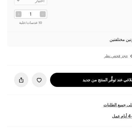
اختيار
10 عدسات/علبة
تين مختلفتين
حجز فحص نظر
لاغي عند توفُّر المنتج من جديد
ى جميع الطلبات