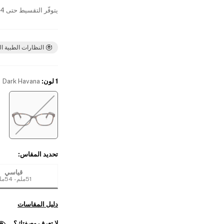
يتوفّر التقسيط حتى 4 دفعات بدون فوائد
النظارات الطبية ال
1 لون
:
Dark Havana
تحديد المقاس
:
قياسي
51ملم - 54ملم
دليل المقاسات
لا تعرف وصفتك؟