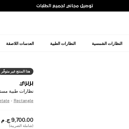
توصيل مجاني لجميع الطلبات
النظارات الشمسية
النظارات الطبية
العدسات اللاصقة
هذا المنتج غير متوفّر
بربري
نظارات طبية مستطي
etate
-
Rectangle
9,700.00
ج. م
(شاملة الضريبة)