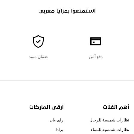
استمتعوا بمزايا مغربي
دفع آمن
ضمان ممتد
أهم الفئات
ارقى الماركات
نظارات شمسية للرجال
راي-بان
نظارات شمسية للنساء
برادا