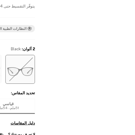
يتوفّر التقسيط حتى 4 دفعات بدون فوائد
النظارات الطبية ال
2 ألوان
:
Black
تحديد المقاس
:
قياسي
51ملم - 54ملم
دليل المقاسات
لا تعرف وصفتك؟