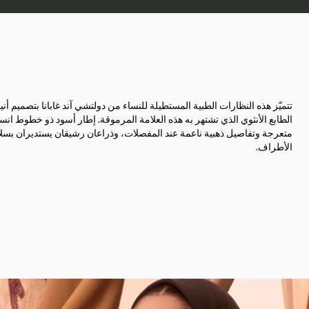
تتميّز هذه النظارات الطبية المستطيلة للنساء من دولتشي آند غابانا بتصميم أ
الطابع الأنثوي الذي تشتهر به هذه العلامة المرموقة. إطار أسود ذو خطوط انسي
متعرجة وتفاصيل ذهبية ناعمة عند المفصلات، وذراعان رشيقان يستديران بسل
الأطراف.