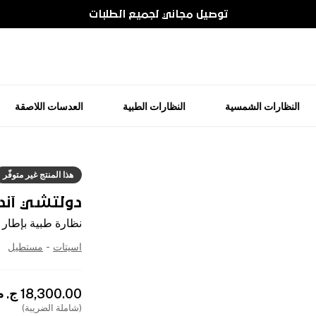
توصيل مجاني لجميع الطلبات
النظارات الشمسية
النظارات الطبية
العدسات اللاصقة
هذا المنتج غير متوفّر
دولتشي آند غ
نظارة طبية بإطار
اسيتات
-
مستطيل
18,300.00
ج. م
(شاملة الضريبة)