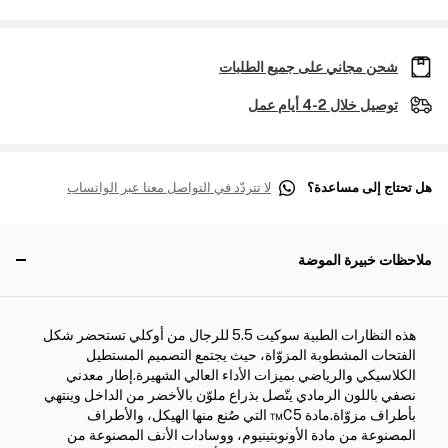
شحن مجاني على جميع الطلبات
توصيل خلال 2-4 أيام عمل
هل تحتاج إلى مساعدة؟
لا تتردّد في التواصل معنا عبر الواتساب
ملاحظات خبيرة الموضة
هذه النظارات الطبية سوكيت 5.5 للرجال من أوكلي تستحضر شكل
الفتحات المشطوبة المزوّاة، حيث يجتمع التصميم المستطيل
الكلاسيكي والرياضي بميزات الأداء العالي الشهيرة.إطار معدني
نصفي باللون الرمادي يتّصل بذراع ملوّن بالأخضر من الداخل وينتهي
بأطراف مزوّاة.مادة C5™ التي صُنع منها الهيكل، والأطراف
المصنوعة من مادة الأونوبتينيوم، ووسادات الأنف المصنوعة من