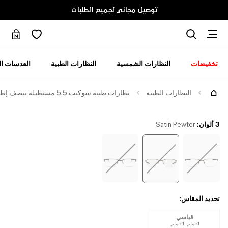
توصيل مجاني لجميع الطلبات
تخفيضات
النظارات الشمسية
النظارات الطبية
العدسات ال
جرّبها
النظارات الطبية
نظارات طبية سوكيت 5.5 مستطيلة بنصف إطار
3 ألوان
:
Satin Pewter
تحديد المقاس
:
قياسي
51ملم - 54ملم