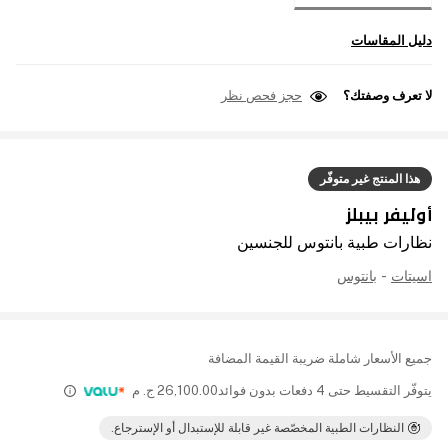
دليل المقاسات
لا تعرف وصفتك؟
حجز فحص نظر
هذا المنتج غير متوفّر
أوليفر بيبلز
نظارات طبية بانتوس للجنسين
اسيتات
-
بانتوس
جميع الأسعار شاملة ضريبة القيمة المضافة
يتوفّر التقسيط حتى 4 دفعات بدون فوائد
26,100.00
ج. م
النظارات الطبية المخصّصة غير قابلة للإستبدال أو الإسترجاع.