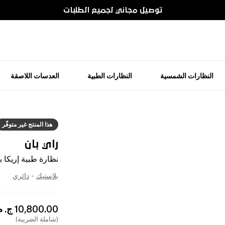
توصيل مجاني لجميع الطلبات
النظارات الشمسية
النظارات الطبية
العدسات اللاصقة
هذا المنتج غير متوفّر
راي بان
نظارة طبية إريكا ب
بلاستيك
-
دائري
10,800.00
ج. م
(شاملة الضريبة)