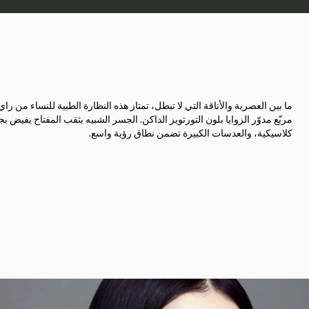
ما بين العصرية والأناقة التي لا تبطل، تمتاز هذه النظارة الطبية للنساء من راي
مربّع مدوّر الزوايا بلون التورتويز الداكن. الجسر الشبيه بثقب المفتاح يفيض بج
كلاسيكية، والعدسات الكبيرة تضمن نطاق رؤية واسع.