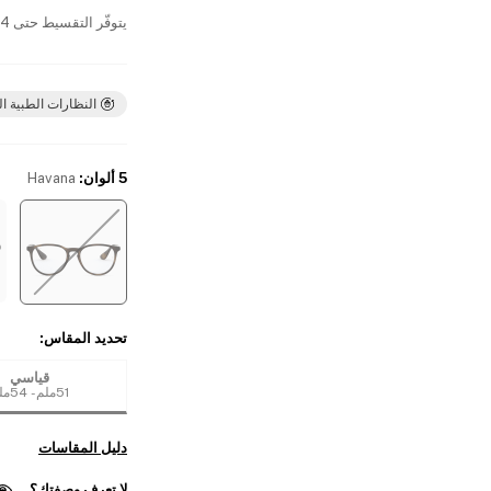
يتوفّر التقسيط حتى 4 دفعات بدون فوائد
النظارات الطبية ال
5 ألوان
:
Havana
تحديد المقاس
:
قياسي
51ملم - 54ملم
دليل المقاسات
لا تعرف وصفتك؟