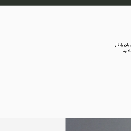
 بان بإطار
اذبية