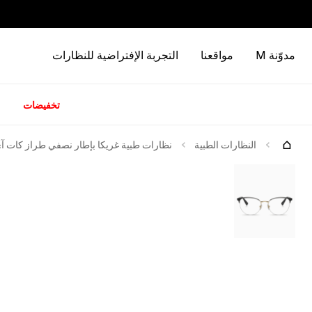
مدوّنة M
مواقعنا
التجربة الإفتراضية للنظارات
تخفيضات
كات
جرّبها
النظارات الطبية
نظارات طبية غريكا بإطار نصفي طراز كات آ