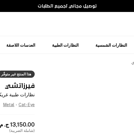
توصيل مجاني لجميع الطلبات
النظارات الشمسية
النظارات الطبية
العدسات اللاصقة
ي
هذا المنتج غير متوفّر
فيرزاتشي
نظارات طبية غريك
Metal
-
Cat-Eye
13,150.00
ج. م
(شاملة الضريبة)