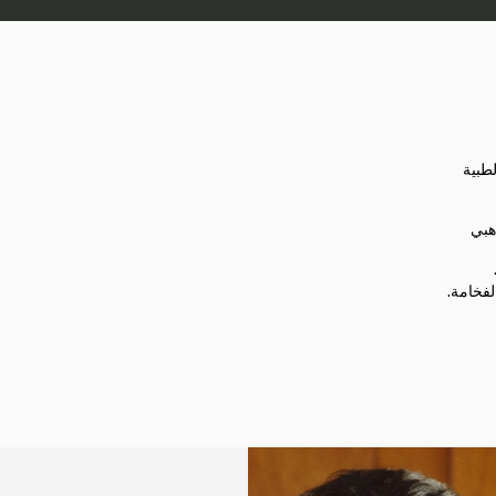
طبية
هبي
لفخامة.