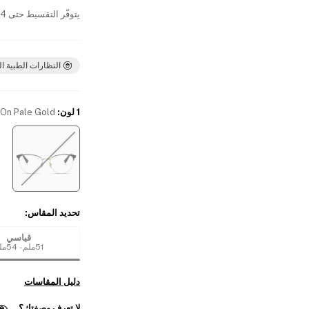
يتوفّر التقسيط حتى 4 دفعات بدون فوائد
النظارات الطبية ال
1 لون
:
 On Pale Gold
تحديد المقاس
:
قياسي
51ملم - 54ملم
دليل المقاسات
لا تعرف وصفتك؟