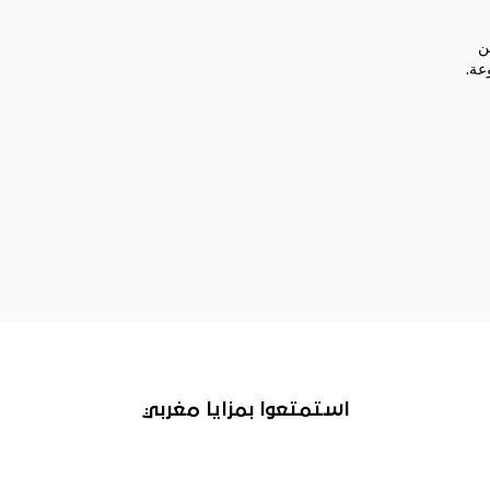
ين
عة.
استمتعوا بمزايا مغربي