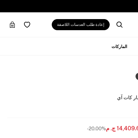
إعادة طلب العدسات اللاصقة
الماركات
ر كات آي
14,409.
ج. م
20.00%-