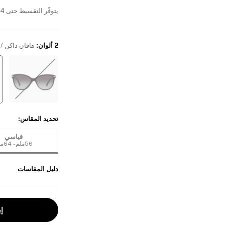
يتوفّر التقسيط حتى 4 دفعات بدون فوائد
2 ألوان
:
هافان داكن / 
تحديد المقاس
:
قياسي
56ملم - 64ملم
دليل المقاسات
إب