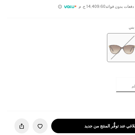
14,409.60
ج. م
بني
لاغي عند توفُّر المنتج من جديد