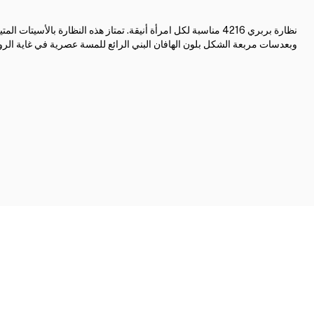
نظارة بربري 4216 مناسبة لكل امرأة أنيقة. تمتاز هذه النظارة بالأسيتات المت
وبعدسات مربعة الشكل بلون الهافان البني الرائع للمسة عصرية في غاية الرو