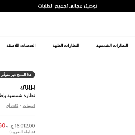
توصيل مجاني لجميع الطلبات
النظارات الشمسية
النظارات الطبية
العدسات اللاصقة
هذا المنتج غير متوفّر
بربري
نظارة شمسية بإطا
اسيتات
-
كات آي
60
18,012.00
ج. م
(شاملة الضريبة)