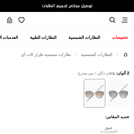
توصيل مجاني لجميع الطلبات
تخفيضات
النظارات الشمسية
النظارات الطبية
العدسات ال
جرّبها
النظارات الشمسية
نظارات شمسية طراز كات آي
2 ألوان
:
هافان داكن / بني متدرج
تحديد المقاس
:
ضيق
55ملم أو أدناه