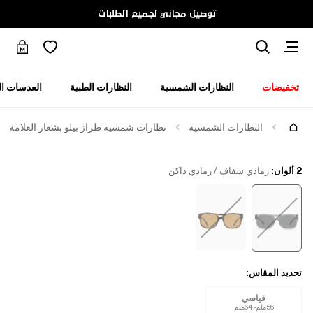
توصيل مجاني لجميع الطلبات
تخفيضات
النظارات الشمسية
النظارات الطبية
العدسات ال
جرّبها
النظارات الشمسية
نظارات شمسية طراز بيلو بشعار العلامة
2 ألوان
:
رمادي شفاف / رمادي داكن
تحديد المقاس
:
قياسي
56ملم - 64ملم