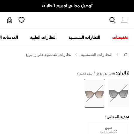
توصيل مجاني لجميع الطلبات
تخفيضات
النظارات الشمسية
النظارات الطبية
العدسات ال
جرّبها
النظارات الشمسية
نظارات شمسية طراز مربع
2 ألوان
:
هني تورتويز / بني متدرج
تحديد المقاس
:
ضيق
55ملم أو أدناه