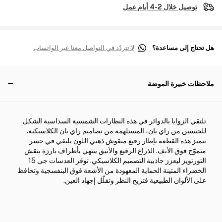
توصيل خلال 2-4 أيام عمل
هل تحتاج إلى مساعدة؟
لا تتردّد في التواصل معنا عبر الواتساب
ملاحظات خبيرة الموضة
تلتقي الزوايا بالدوائر في هذه النظارات الشمسية السداسية الشكل
للجنسين من راي بان، المستلهمة من تصاميم راي بان الكلاسيكية.
تتميز هذه القطعة بإطار رفيع منقوش ذهبي اللون يلتقي في جسر
متموّج فوق الأنف. الذراع الرفيع والأنيق ينتهي بأطراف بارزة بنقش
التورتويز ليعزز جاذبية التصميم الكلاسيكي. توفر العدسات جى 15
الخضراء المتينة الحماية المعهودة من الأشعة فوق البنفسجية وتحافظ
على الألوان الطبيعية فتريح النظر وتقلّل إجهاد العين.