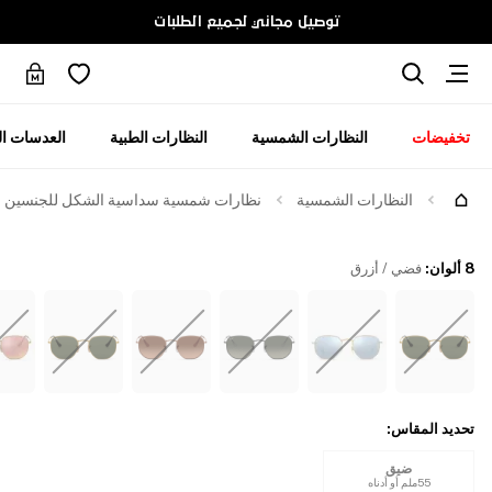
توصيل مجاني لجميع الطلبات
تخفيضات
النظارات الشمسية
النظارات الطبية
العدسات ال
جرّبها
النظارات الشمسية
نظارات شمسية سداسية الشكل للجنسين
8 ألوان
:
فضي / أزرق
تحديد المقاس
:
ضيق
55ملم أو أدناه