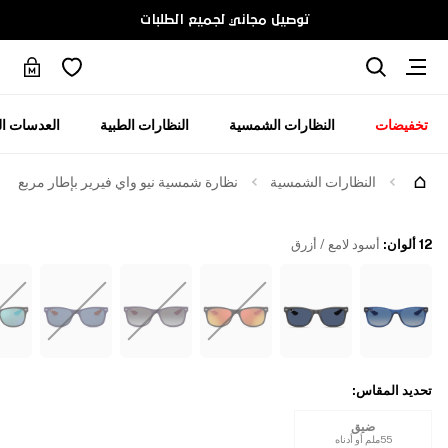
توصيل مجاني لجميع الطلبات
تخفيضات
النظارات الشمسية
النظارات الطبية
العدسات ال
جرّبها
النظارات الشمسية
نظارة شمسية نيو واي فيرير بإطار مربع
12 ألوان
:
أسود لامع / أزرق
تحديد المقاس
:
ضيق
55ملم أو أدناه