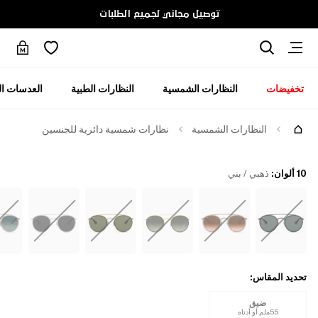
توصيل مجاني لجميع الطلبات
تخفيضات
النظارات الشمسية
النظارات الطبية
العدسات ال
جرّبها
النظارات الشمسية
نظارات شمسية دائرية للجنسين
10 ألوان
:
ذهبي / بني
تحديد المقاس
:
ضيق
55ملم أو أدناه