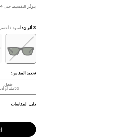
يتوفّر التقسيط حتى 4 دفعات بدون فوائد
3 ألوان
:
أسود / أخضر 
تحديد المقاس
:
ضيق
55ملم أو أدناه
دليل المقاسات
إب