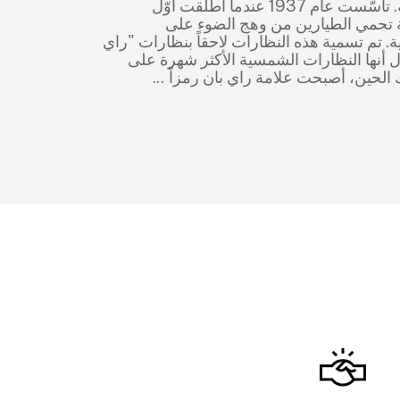
الجوية الأمريكية. تأسّست عام 1937 عندما أطلقت أوّل
تحمي الطيارين من وهج الضوء على
ية. تم تسمية هذه النظارات لاحقاً بنظارات "راي
ال أنها النظارات الشمسية الأكثر شهرة على
ك الحين، أصبحت علامة راي بان رمزاً
...