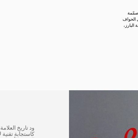
صمّمة
ل الحواف
 البارز،
كاستجابة تقنية ل