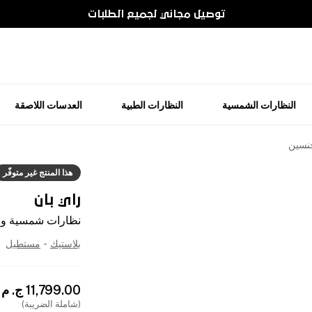
توصيل مجاني لجميع الطلبات
النظارات الشمسية
النظارات الطبية
العدسات اللاصقة
جنسين
هذا المنتج غير متوفّر
راي بان
نظارات شمسية وا
بلاستيك
-
مستطيل
11,799.00
ج. م
(شاملة الضريبة)