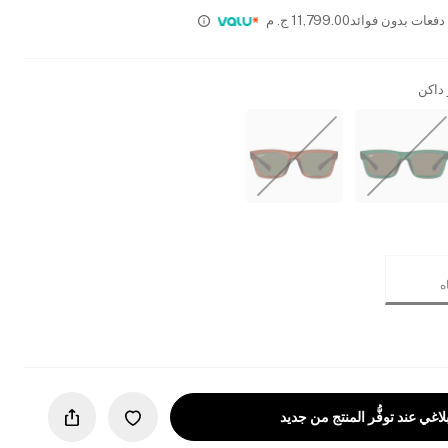
11,799.00
ج. م
داكن
لاغي عند توفُّر المنتج من جديد