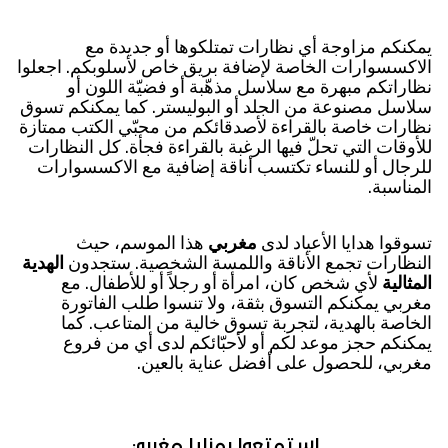
يمكنكم مزاوجة أي نظارات تمتلكوها أو جديدة مع
الاكسسوارات الخاصة لإضافة بريق خاص لأسلوبكم. اجعلوا
نظاراتكم مبهرة مع سلاسل مذهّبة أو فضيّة اللون أو
سلاسل مصنوعة من الجلد أو البوليستر. كما يمكنكم تسوق
نظارات خاصة بالقراءة لأصدقائكم من محبّي الكتب ممتازة
للأوقات التي تحلّ فيها الرغبة بالقراءة فجأة. كل النظارات
للرجال أو للنساء تكتسب أناقة إضافية مع الاكسسوارات
المناسبة.
تسوقوا هدايا الأعياد لدى
مغربي
هذا الموسم، حيث
النظارات تجمع الأناقة واللمسة الشخصية. ستجدون
الهدية
المثالية
لأي شخص كان، امرأة أو رجلاً أو للأطفال. مع
مغربي يمكنكم التسوق بثقة، ولا تنسوا طلب الفاتورة
الخاصة بالهدية، لتجربة تسوق خالية من المتاعب. كما
يمكنكم حجز موعد لكم أو لأحبّائكم لدى أي من فروع
مغربي، للحصول على أفضل عناية بالعين.
استمتعوا بمزايا مغربي