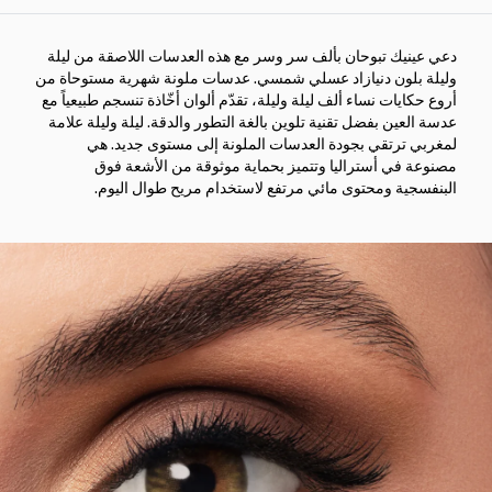
دعي عينيك تبوحان بألف سر وسر مع هذه العدسات اللاصقة من ليلة
وليلة بلون دنيازاد عسلي شمسي. عدسات ملونة شهرية مستوحاة من
أروع حكايات نساء ألف ليلة وليلة، تقدّم ألوان أخّاذة تنسجم طبيعياً مع
عدسة العين بفضل تقنية تلوين بالغة التطور والدقة. ليلة وليلة علامة
لمغربي ترتقي بجودة العدسات الملونة إلى مستوى جديد. هي
مصنوعة في أستراليا وتتميز بحماية موثوقة من الأشعة فوق
البنفسجية ومحتوى مائي مرتفع لاستخدام مريح طوال اليوم.