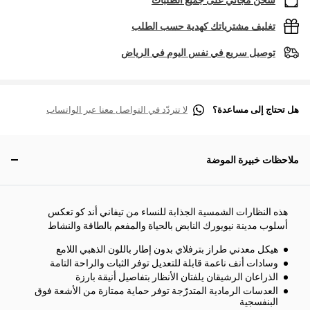
شحن مجاني على جميع الطلبات
تغليف مشترياتك كهدية حسب الطلب
توصيل سريع في نفس اليوم في الرياض
هل تحتاج إلى مساعدة؟
لا تتردّد في التواصل معنا عبر الواتساب
ملاحظات خبيرة الموضة
هذه النظارات الشمسية الجذابة للنساء من تيفاني أند كو تعكس
أسلوب مدينة نيويورك النابض بالحياة والمفعم بالطاقة والنشاط
هيكل معدني طراز بترفلاي بدون إطار باللون الذهبي اللامع
وسادات أنف ناعمة قابلة للتعديل توفر الثبات والراحة التامة
الذراعان الرشيقان يلفتان الأنظار بتفاصيل أنيقة بارزة
العدسات الرمادية المتدرّجة توفر حماية ممتازة من الأشعة فوق
البنفسجية