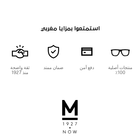
استمتعوا بمزايا مغربي
منتجات أصلية
دفع آمن
ضمان ممتد
ثقة واضحة
100٪
منذ 1927