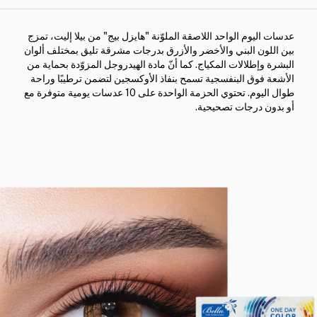
عدسات اليوم الواحد اللاصقة الملوّنة "هايزل بيج" من بيلا إليت، تمزج
بين اللون البني والأخضر والأزرق بدرجات مشرقة تليق بمختلف ألوان
البشرة وإطلالات المكياج. كما أنّ مادة الهيدروجل المزوّدة بحماية من
الأشعة فوق البنفسجية تسمح بنفاذ الأوكسجين لتضمن ترطيبًا وراحة
طوال اليوم. تحتوي الحزمة الواحدة على 10 عدسات يومية متوفرة مع
أو بدون درجات تصحيحية.