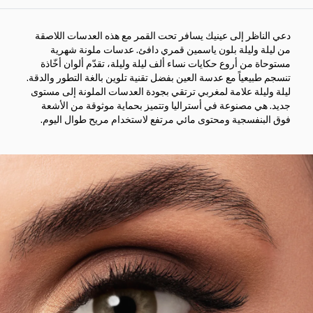
دعي الناظر إلى عينيك يسافر تحت القمر مع هذه العدسات اللاصقة
من ليلة وليلة بلون ياسمين قمري دافئ. عدسات ملونة شهرية
مستوحاة من أروع حكايات نساء ألف ليلة وليلة، تقدّم ألوان أخّاذة
تنسجم طبيعياً مع عدسة العين بفضل تقنية تلوين بالغة التطور والدقة.
ليلة وليلة علامة لمغربي ترتقي بجودة العدسات الملونة إلى مستوى
جديد. هي مصنوعة في أستراليا وتتميز بحماية موثوقة من الأشعة
فوق البنفسجية ومحتوى مائي مرتفع لاستخدام مريح طوال اليوم.