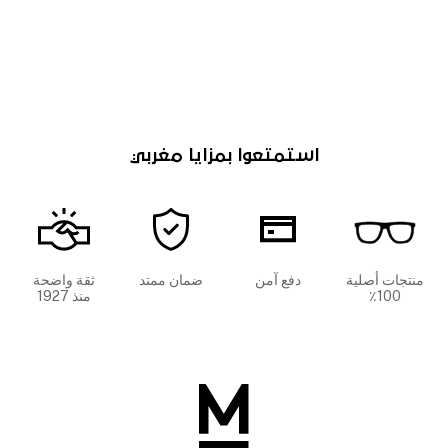
استمتعوا بمزايا مغربي
منتجات أصلية
دفع آمن
ضمان ممتد
ثقة واضحة
100٪
منذ 1927