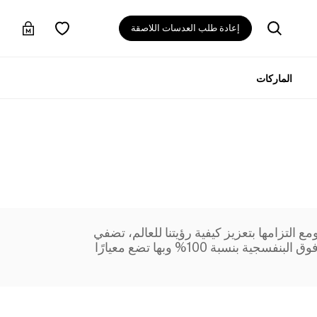
إعادة طلب العدسات اللاصقة
الماركات
ومع التزامها بتعزيز كيفية رؤيتنا للعالم، تضفي
ماوي جيم على إطاراتها وعدساتها لمسة من الإبداع والأناقة. تتّسم عدساتها بتقنية شهيرة للحماية من الأشعة فوق البنفسجية بنسبة 100% وبها تضع معيارًا