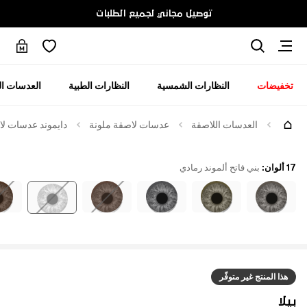
توصيل مجاني لجميع الطلبات
تخفيضات
النظارات الشمسية
النظارات الطبية
العدسات ال
العدسات اللاصقة
عدسات لاصقة ملونة
دايموند عدسات لاص
17 ألوان
:
بني فاتح ألموند رمادي
هذا المنتج غير متوفّر
بيلا