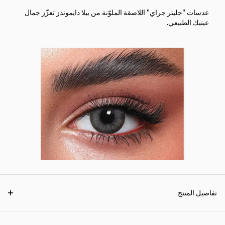
عدسات "جليتر جراي" اللاصقة الملوّنة من بيلا دايموندز تعزّز جمال
عينيك الطبيعي.
تفاصيل المنتج