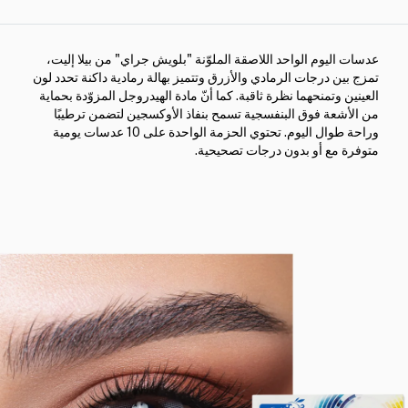
عدسات اليوم الواحد اللاصقة الملوّنة "بلويش جراي" من بيلا إليت،
تمزج بين درجات الرمادي والأزرق وتتميز بهالة رمادية داكنة تحدد لون
العينين وتمنحهما نظرة ثاقبة. كما أنّ مادة الهيدروجل المزوّدة بحماية
من الأشعة فوق البنفسجية تسمح بنفاذ الأوكسجين لتضمن ترطيبًا
وراحة طوال اليوم. تحتوي الحزمة الواحدة على 10 عدسات يومية
متوفرة مع أو بدون درجات تصحيحية.