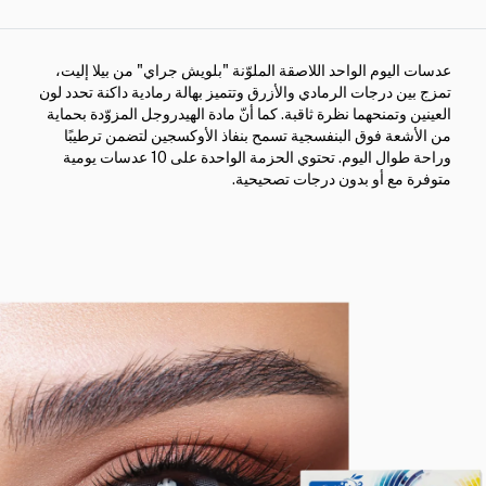
عدسات اليوم الواحد اللاصقة الملوّنة "بلويش جراي" من بيلا إليت،
تمزج بين درجات الرمادي والأزرق وتتميز بهالة رمادية داكنة تحدد لون
العينين وتمنحهما نظرة ثاقبة. كما أنّ مادة الهيدروجل المزوّدة بحماية
من الأشعة فوق البنفسجية تسمح بنفاذ الأوكسجين لتضمن ترطيبًا
وراحة طوال اليوم. تحتوي الحزمة الواحدة على 10 عدسات يومية
متوفرة مع أو بدون درجات تصحيحية.