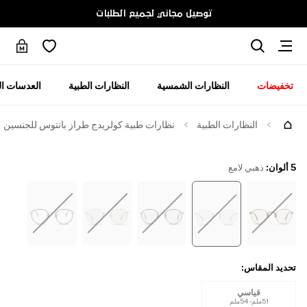
توصيل مجاني لجميع الطلبات
تخفيضات
النظارات الشمسية
النظارات الطبية
العدسات ال
جرّبها
النظارات الطبية
نظارات طبية كولريدج طراز بانتوس للجنسين
5 ألوان
:
ذهبي لامع
تحديد المقاس
:
قياسي
51ملم - 54ملم