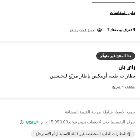
دليل المقاسات
لا تعرف وصفتك؟
حجز فحص نظر
هذا المنتج غير متوفّر
راي بان
نظارات طبية أوبتكس بإطار مربّع للجنسين
معدن
-
مربع
جميع الأسعار شاملة ضريبة القيمة المضافة
يتوفّر التقسيط حتى 4 دفعات بدون فوائد
15,050.00
ج. م
النظارات الطبية المخصّصة غير قابلة للإستبدال أو الإسترجاع.