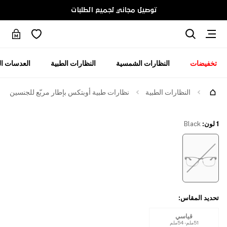
توصيل مجاني لجميع الطلبات
تخفيضات
النظارات الشمسية
النظارات الطبية
العدسات ال
جرّبها
النظارات الطبية
نظارات طبية أوبتكس بإطار مربّع للجنسين
1 لون
:
Black
تحديد المقاس
:
قياسي
51ملم - 54ملم