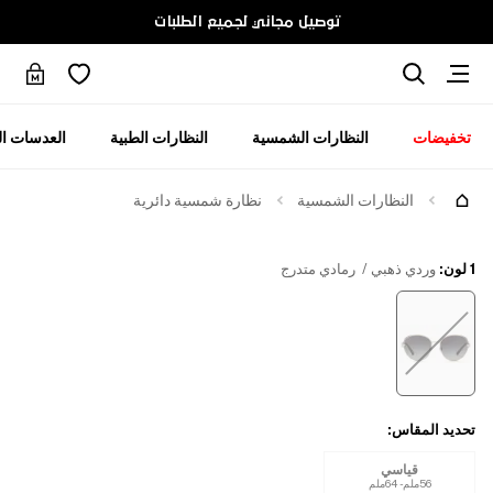
توصيل مجاني لجميع الطلبات
تخفيضات
النظارات الشمسية
النظارات الطبية
العدسات ال
جرّبها
النظارات الشمسية
نظارة شمسية دائرية
1 لون
:
وردي ذهبي / رمادي متدرج
تحديد المقاس
:
قياسي
56ملم - 64ملم