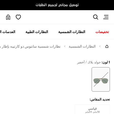
توصيل مجاني لجميع الطلبات
تخفيضات
النظارات الشمسية
النظارات الطبية
العدسات ال
النظارات الشمسية
نظارات شمسية سانتوس دو كارتييه بإطار 
1 لون
:
جولد بلاك / أخضر
تحديد المقاس
:
قياسي
56ملم - 64ملم