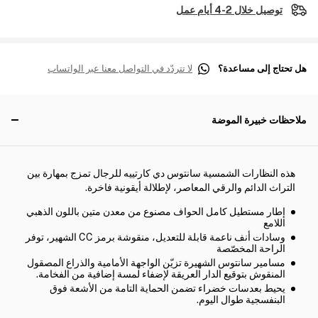
توصيل خلال 2-4 أيام عمل
هل تحتاج إلى مساعدة؟
لا تتردّد في التواصل معنا عبر الواتساب
ملاحظات خبيرة الموضة
هذه النظارات الشمسية سانتوس دي كارتييه للرجال تمزج بمهارة بين
التراث الدائم والرقي المعاصر، لإطلالة أيقونية فاخرة.
إطار مستطيل كامل الحواف مصنوع من معدن متين باللون الذهبي
اللامع
وسادات أنف ناعمة قابلة للتعديل، منقوشة برمز CC الشهير، توفر
الراحة المخصّصة
مسامير سانتوس الشهيرة تزيّن الواجهة الأمامية والذراع المصقول
المنقوش بتوقيع الدار العريقة لإضفاء لمسة إضافية من الفخامة.
يحيط بعدسات خضراء تضمن الحماية التامة من الأشعة فوق
البنفسجية طوال اليوم.