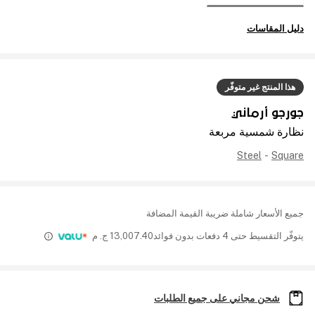
دليل المقاسات
هذا المنتج غير متوفّر
جورجو أرماني
نظارة شمسية مربعة
Steel
-
Square
جميع الأسعار شاملة ضريبة القيمة المضافة
يتوفّر التقسيط حتى 4 دفعات بدون فوائد
13,007.40
ج. م
شحن مجاني على جميع الطلبات