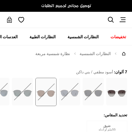
توصيل مجاني لجميع الطلبات
تخفيضات
النظارات الشمسية
النظارات الطبية
العدسات ال
جرّبها
النظارات الشمسية
نظارة شمسية مربعة
7 ألوان
:
أسود مطفي / بني داكن
تحديد المقاس
:
ضيق
55ملم أو أدناه