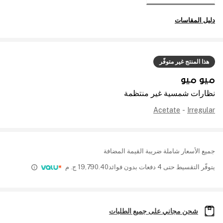
دليل المقاسات
هذا المنتج غير متوفّر
ميو ميو
نظارات شمسية غير منتظمة
Acetate
-
Irregular
جميع الأسعار شاملة ضريبة القيمة المضافة
يتوفّر التقسيط حتى 4 دفعات بدون فوائد
19,790.40
ج. م
شحن مجاني على جميع الطلبات