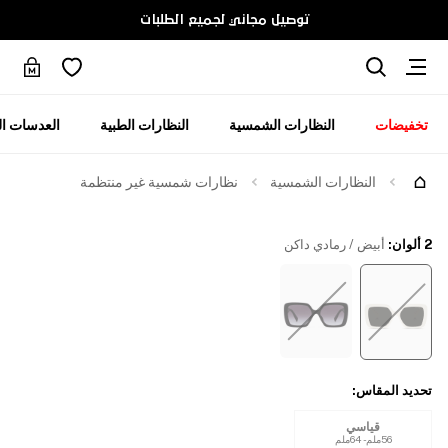
توصيل مجاني لجميع الطلبات
تخفيضات
النظارات الشمسية
النظارات الطبية
العدسات ال
جرّبها
النظارات الشمسية
نظارات شمسية غير منتظمة
2 ألوان
:
أبيض / رمادي داكن
تحديد المقاس
:
قياسي
56ملم - 64ملم