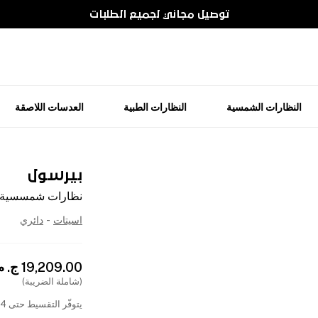
توصيل مجاني لجميع الطلبات
النظارات الشمسية
النظارات الطبية
العدسات اللاصقة
بيرسول
نظارات شمسسية د
اسيتات
-
دائري
19,209.00
ج. م
(شاملة الضريبة)
يتوفّر التقسيط حتى 4 دفعات بدون فوائد