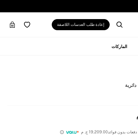
إعادة طلب العدسات اللاصقة
الماركات
ائرية
19,209.00
ج. م