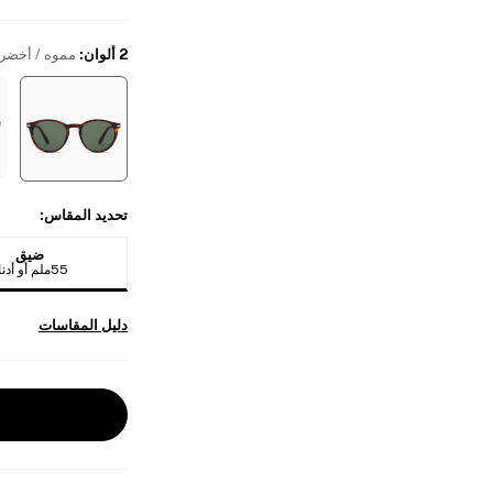
2 ألوان
:
مموه / أخضر
تحديد المقاس
:
ضيق
55ملم أو أدناه
دليل المقاسات